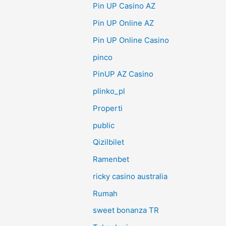
Pin UP Casino AZ
Pin UP Online AZ
Pin UP Online Casino
pinco
PinUP AZ Casino
plinko_pl
Properti
public
Qizilbilet
Ramenbet
ricky casino australia
Rumah
sweet bonanza TR