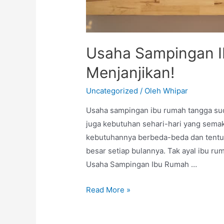
Usaha Sampingan 
Menjanjikan!
Uncategorized
/ Oleh
Whipar
Usaha sampingan ibu rumah tangga su
juga kebutuhan sehari-hari yang semakin
kebutuhannya berbeda-beda dan tentu
besar setiap bulannya. Tak ayal ibu r
Usaha Sampingan Ibu Rumah …
Usaha
Read More »
Sampingan
Ibu