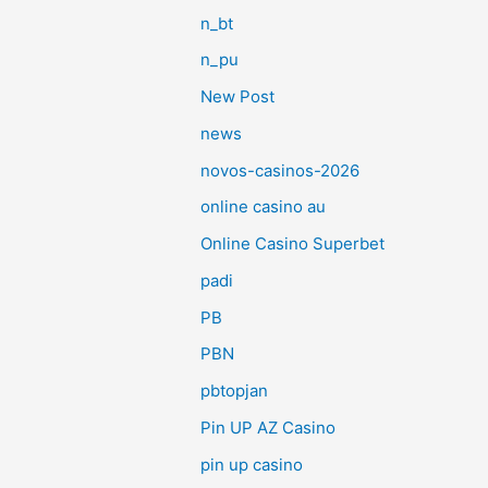
n_bt
n_pu
New Post
news
novos-casinos-2026
online casino au
Online Casino Superbet
padi
PB
PBN
pbtopjan
Pin UP AZ Casino
pin up casino