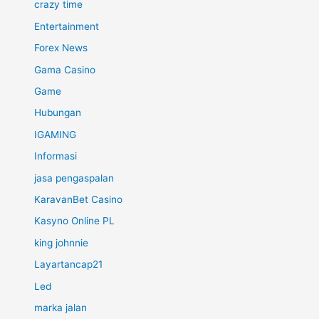
crazy time
Entertainment
Forex News
Gama Casino
Game
Hubungan
IGAMING
Informasi
jasa pengaspalan
KaravanBet Casino
Kasyno Online PL
king johnnie
Layartancap21
Led
marka jalan