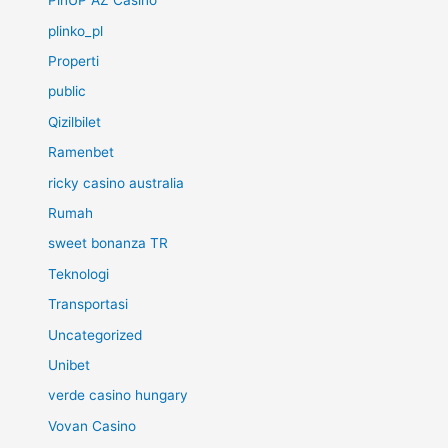
PinUP AZ Casino
plinko_pl
Properti
public
Qizilbilet
Ramenbet
ricky casino australia
Rumah
sweet bonanza TR
Teknologi
Transportasi
Uncategorized
Unibet
verde casino hungary
Vovan Casino