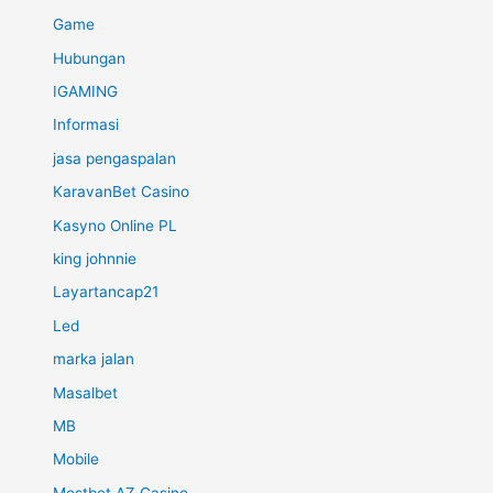
Game
Hubungan
IGAMING
Informasi
jasa pengaspalan
KaravanBet Casino
Kasyno Online PL
king johnnie
Layartancap21
Led
marka jalan
Masalbet
MB
Mobile
Mostbet AZ Casino