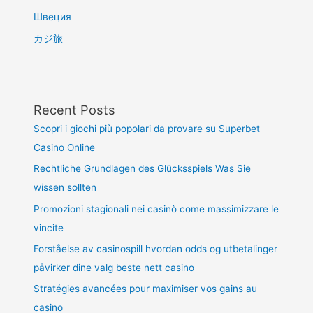
Швеция
カジ旅
Recent Posts
Scopri i giochi più popolari da provare su Superbet
Casino Online
Rechtliche Grundlagen des Glücksspiels Was Sie
wissen sollten
Promozioni stagionali nei casinò come massimizzare le
vincite
Forståelse av casinospill hvordan odds og utbetalinger
påvirker dine valg beste nett casino
Stratégies avancées pour maximiser vos gains au
casino