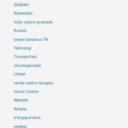
Qizilbilet
Ramenbet
ricky casino australia
Rumah
sweet bonanza TR
Teknologi
Transportasi
Uncategorized
Unibet
verde casino hungary
Vovan Casino
Website
Wisata
στοιχηματικες
казино