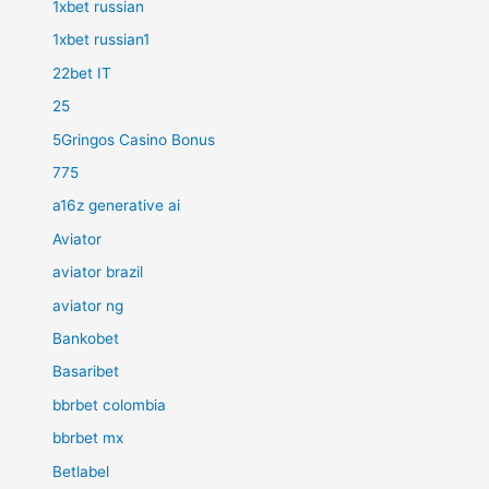
1xbet russian
1xbet russian1
22bet IT
25
5Gringos Casino Bonus
775
a16z generative ai
Aviator
aviator brazil
aviator ng
Bankobet
Basaribet
bbrbet colombia
bbrbet mx
Betlabel