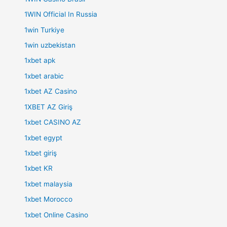
1WIN Official In Russia
1win Turkiye
1win uzbekistan
1xbet apk
1xbet arabic
1xbet AZ Casino
1XBET AZ Giriş
1xbet CASINO AZ
1xbet egypt
1xbet giriş
1xbet KR
1xbet malaysia
1xbet Morocco
1xbet Online Casino