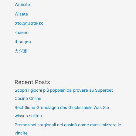
Website
Wisata
στοιχηματικες
казино
Швеция
カジ旅
Recent Posts
Scopri i giochi più popolari da provare su Superbet
Casino Online
Rechtliche Grundlagen des Glücksspiels Was Sie
wissen sollten
Promozioni stagionali nei casinò come massimizzare le
vincite