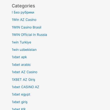
Categories
! Без рубрики
1Win AZ Casino
1WIN Casino Brasil
1WIN Official In Russia
1win Turkiye
1win uzbekistan
1xbet apk
1xbet arabic
1xbet AZ Casino
1XBET AZ Giriş
1xbet CASINO AZ
1xbet egypt
1xbet giriş
1xbet KR