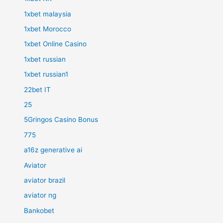
1xbet malaysia
1xbet Morocco
1xbet Online Casino
1xbet russian
1xbet russian1
22bet IT
25
5Gringos Casino Bonus
775
a16z generative ai
Aviator
aviator brazil
aviator ng
Bankobet