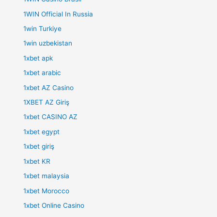
1WIN Official In Russia
1win Turkiye
1win uzbekistan
1xbet apk
1xbet arabic
1xbet AZ Casino
1XBET AZ Giriş
1xbet CASINO AZ
1xbet egypt
1xbet giriş
1xbet KR
1xbet malaysia
1xbet Morocco
1xbet Online Casino