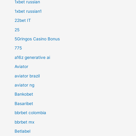
1xbet russian
1xbet russian1
22bet IT
25
5Gringos Casino Bonus
775
a16z generative ai
Aviator
aviator brazil
aviator ng
Bankobet
Basaribet
bbrbet colombia
bbrbet mx
Betlabel