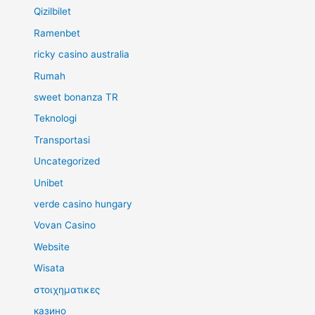
Qizilbilet
Ramenbet
ricky casino australia
Rumah
sweet bonanza TR
Teknologi
Transportasi
Uncategorized
Unibet
verde casino hungary
Vovan Casino
Website
Wisata
στοιχηματικες
казино