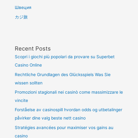
Швеция
カジ旅
Recent Posts
Scopri i giochi più popolari da provare su Superbet
Casino Online
Rechtliche Grundlagen des Glücksspiels Was Sie
wissen sollten
Promozioni stagionali nei casinò come massimizzare le
vincite
Forståelse av casinospill hvordan odds og utbetalinger
påvirker dine valg beste nett casino
Stratégies avancées pour maximiser vos gains au
casino