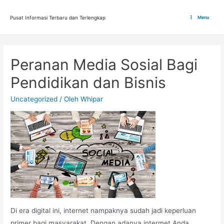
Lewati
ke
Pusat Informasi Terbaru dan Terlengkap
Menu
Main
konten
Menu
Peranan Media Sosial Bagi
Pendidikan dan Bisnis
Uncategorized
/ Oleh
Whipar
Di era digital ini, internet nampaknya sudah jadi keperluan
primer bagi masyarakat. Dengan adanya intermet Anda