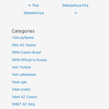
Navigasi
←
Pos
Selanjutnya Pos
pos
Sebelumnya
→
Categories
! Без рубрики
1Win AZ Casino
1WIN Casino Brasil
1WIN Official In Russia
1win Turkiye
1win uzbekistan
1xbet apk
1xbet arabic
1xbet AZ Casino
1XBET AZ Giriş