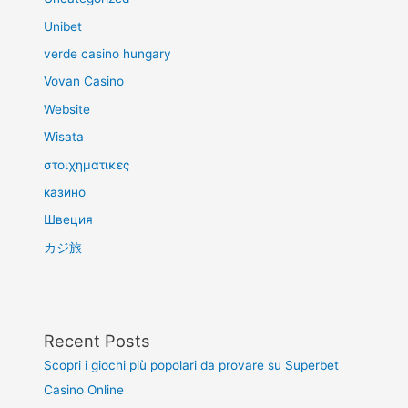
Unibet
verde casino hungary
Vovan Casino
Website
Wisata
στοιχηματικες
казино
Швеция
カジ旅
Recent Posts
Scopri i giochi più popolari da provare su Superbet
Casino Online