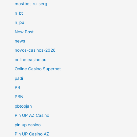
mostbet-ru-serg
n_bt
n_pu
New Post
news
novos-casinos-2026
online casino au
Online Casino Superbet
padi
PB
PBN
pbtopjan
Pin UP AZ Casino
pin up casino
Pin UP Casino AZ