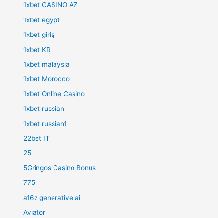
1xbet CASINO AZ
1xbet egypt
1xbet giriş
1xbet KR
1xbet malaysia
1xbet Morocco
1xbet Online Casino
1xbet russian
1xbet russian1
22bet IT
25
5Gringos Casino Bonus
775
a16z generative ai
Aviator