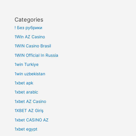
Categories
! Без рубрики
1Win AZ Casino
1WIN Casino Brasil
1WIN Official In Russia
1win Turkiye
1win uzbekistan
1xbet apk
1xbet arabic
1xbet AZ Casino
1XBET AZ Giriş
1xbet CASINO AZ
1xbet egypt