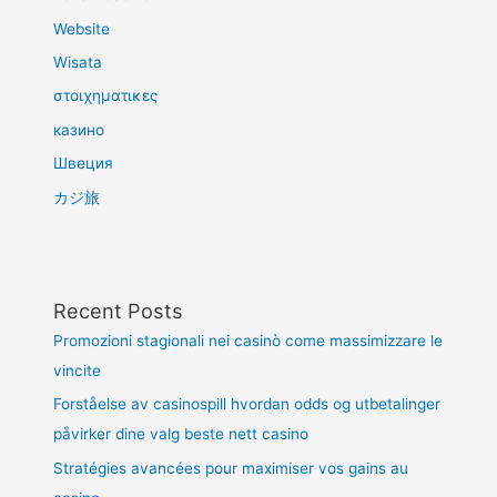
Website
Wisata
στοιχηματικες
казино
Швеция
カジ旅
Recent Posts
Promozioni stagionali nei casinò come massimizzare le
vincite
Forståelse av casinospill hvordan odds og utbetalinger
påvirker dine valg beste nett casino
Stratégies avancées pour maximiser vos gains au