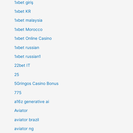
1xbet giriş
1xbet KR
1xbet malaysia
1xbet Morocco
1xbet Online Casino
1xbet russian
1xbet russian1
22bet IT
25
5Gringos Casino Bonus
775
a16z generative ai
Aviator
aviator brazil
aviator ng