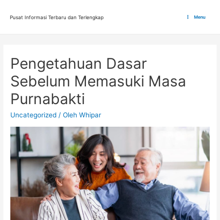
Lewati
ke
Pusat Informasi Terbaru dan Terlengkap
Menu
Main
konten
Menu
Pengetahuan Dasar
Sebelum Memasuki Masa
Purnabakti
Uncategorized
/ Oleh
Whipar