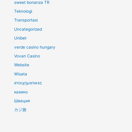
sweet bonanza TR
Teknologi
Transportasi
Uncategorized
Unibet
verde casino hungary
Vovan Casino
Website
Wisata
στοιχηματικες
казино
Швеция
カジ旅