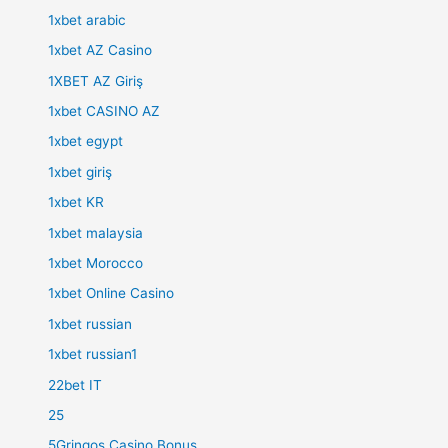
1xbet arabic
1xbet AZ Casino
1XBET AZ Giriş
1xbet CASINO AZ
1xbet egypt
1xbet giriş
1xbet KR
1xbet malaysia
1xbet Morocco
1xbet Online Casino
1xbet russian
1xbet russian1
22bet IT
25
5Gringos Casino Bonus