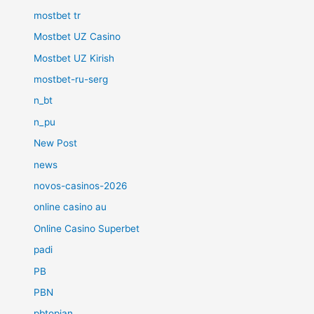
mostbet tr
Mostbet UZ Casino
Mostbet UZ Kirish
mostbet-ru-serg
n_bt
n_pu
New Post
news
novos-casinos-2026
online casino au
Online Casino Superbet
padi
PB
PBN
pbtopjan