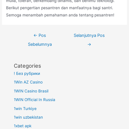
mulia, toleran, berkembang dinamis, dan berilmu teknologi.
Berikut pengertian pesantren dan manfaatnya bagi santri.
Semoga menambah pemahaman anda tentang pesantren!
Navigasi
←
Pos
Selanjutnya Pos
pos
Sebelumnya
→
Categories
! Без рубрики
1Win AZ Casino
1WIN Casino Brasil
1WIN Official In Russia
1win Turkiye
1win uzbekistan
1xbet apk