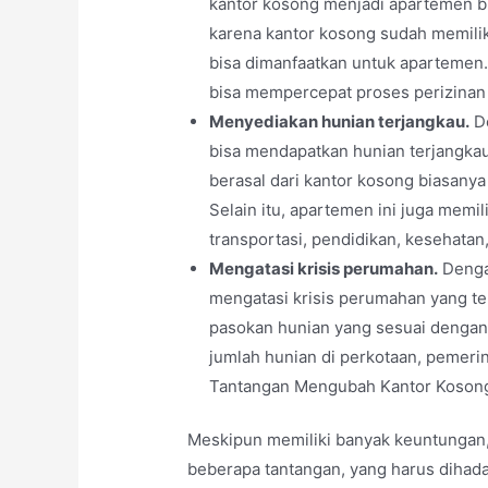
kantor kosong menjadi apartemen bi
karena kantor kosong sudah memiliki i
bisa dimanfaatkan untuk apartemen. 
bisa mempercepat proses perizinan
Menyediakan hunian terjangkau.
De
bisa mendapatkan hunian terjangkau
berasal dari kantor kosong biasanya 
Selain itu, apartemen ini juga memil
transportasi, pendidikan, kesehatan
Mengatasi krisis perumahan.
Denga
mengatasi krisis perumahan yang te
pasokan hunian yang sesuai deng
jumlah hunian di perkotaan, pemeri
Tantangan Mengubah Kantor Koson
Meskipun memiliki banyak keuntungan
beberapa tantangan, yang harus dihada