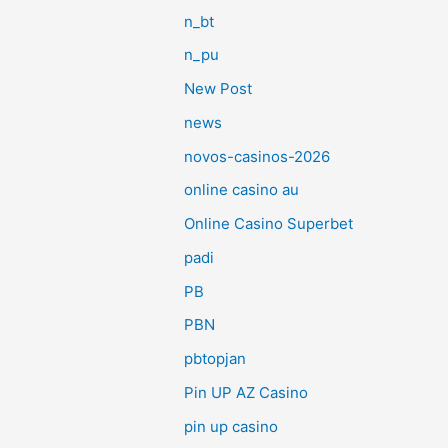
n_bt
n_pu
New Post
news
novos-casinos-2026
online casino au
Online Casino Superbet
padi
PB
PBN
pbtopjan
Pin UP AZ Casino
pin up casino