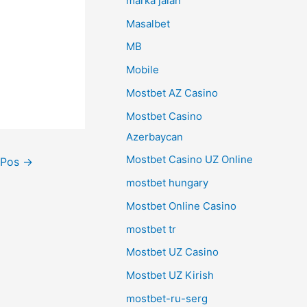
marka jalan
Masalbet
MB
Mobile
Mostbet AZ Casino
Mostbet Casino
Azerbaycan
Mostbet Casino UZ Online
 Pos
→
mostbet hungary
Mostbet Online Casino
mostbet tr
Mostbet UZ Casino
Mostbet UZ Kirish
mostbet-ru-serg