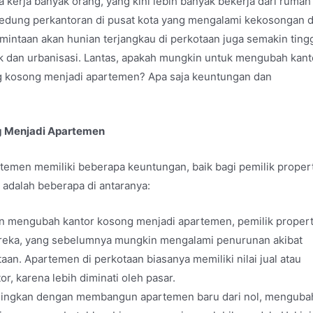
kerja banyak orang, yang kini lebih banyak bekerja dari rumah
 gedung perkantoran di pusat kota yang mengalami kekosongan 
ermintaan akan hunian terjangkau di perkotaan juga semakin tingg
 dan urbanisasi. Lantas, apakah mungkin untuk mengubah kant
 kosong menjadi apartemen? Apa saja keuntungan dan
 Menjadi Apartemen
emen memiliki beberapa keuntungan, baik bagi pemilik propert
adalah beberapa di antaranya:
 mengubah kantor kosong menjadi apartemen, pemilik propert
mereka, yang sebelumnya mungkin mengalami penurunan akibat
n. Apartemen di perkotaan biasanya memiliki nilai jual atau
or, karena lebih diminati oleh pasar.
ingkan dengan membangun apartemen baru dari nol, menguba