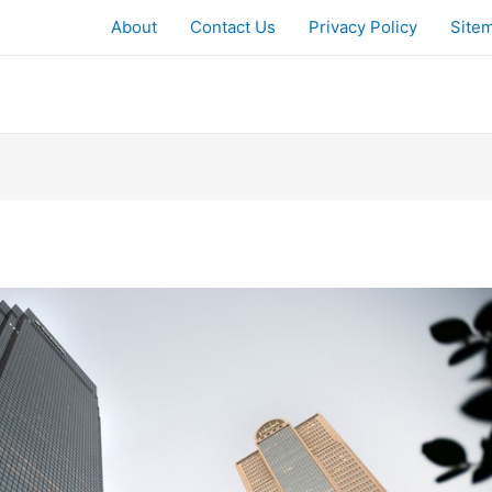
About
Contact Us
Privacy Policy
Site