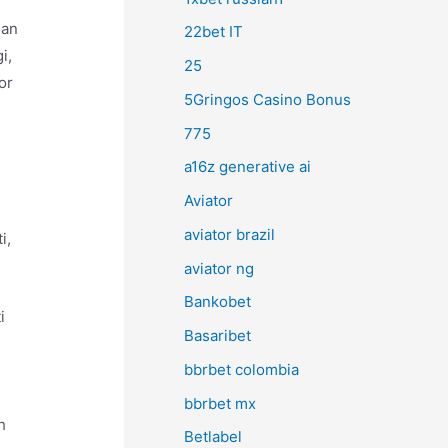
dan
22bet IT
i,
25
or
5Gringos Casino Bonus
775
a16z generative ai
Aviator
aviator brazil
i,
aviator ng
Bankobet
i
Basaribet
bbrbet colombia
bbrbet mx
h
Betlabel