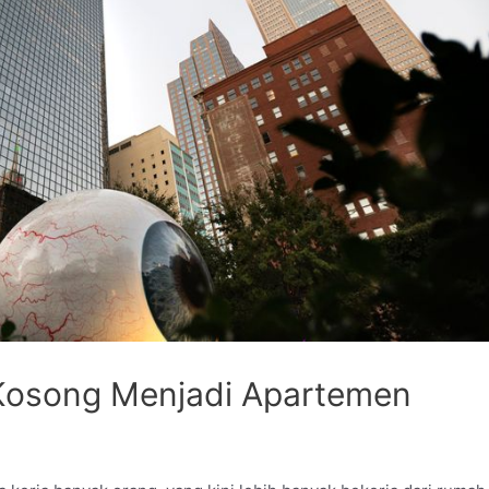
Kosong Menjadi Apartemen