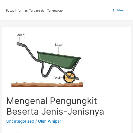
Lewati
ke
Pusat Informasi Terbaru dan Terlengkap
Menu
Main
konten
Menu
Mengenal Pengungkit
Beserta Jenis-Jenisnya
Uncategorized
/ Oleh
Whipar