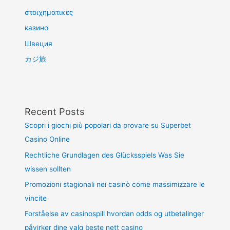
στοιχηματικες
казино
Швеция
カジ旅
Recent Posts
Scopri i giochi più popolari da provare su Superbet
Casino Online
Rechtliche Grundlagen des Glücksspiels Was Sie
wissen sollten
Promozioni stagionali nei casinò come massimizzare le
vincite
Forståelse av casinospill hvordan odds og utbetalinger
påvirker dine valg beste nett casino