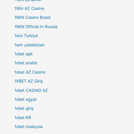
1Win AZ Casino
1WIN Casino Brasil
1WIN Official In Russia
1win Turkiye
1win uzbekistan
1xbet apk
1xbet arabic
1xbet AZ Casino
1XBET AZ Giriş
1xbet CASINO AZ
1xbet egypt
1xbet giriş
1xbet KR
1xbet malaysia