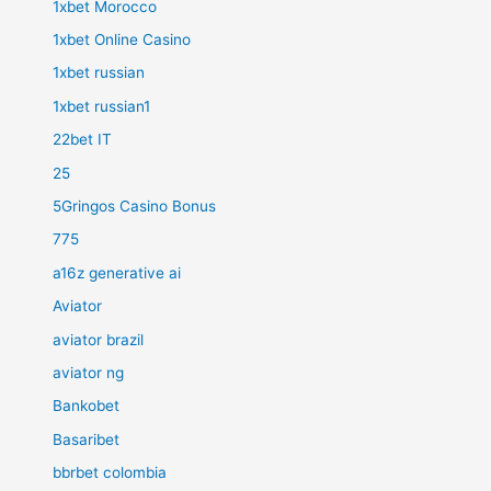
1xbet Morocco
1xbet Online Casino
1xbet russian
1xbet russian1
22bet IT
25
5Gringos Casino Bonus
775
a16z generative ai
Aviator
aviator brazil
aviator ng
Bankobet
Basaribet
bbrbet colombia