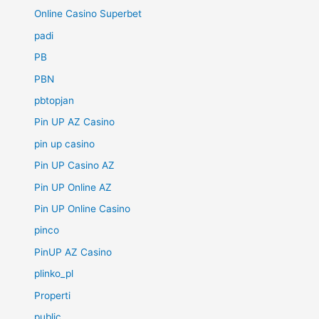
Online Casino Superbet
padi
PB
PBN
pbtopjan
Pin UP AZ Casino
pin up casino
Pin UP Casino AZ
Pin UP Online AZ
Pin UP Online Casino
pinco
PinUP AZ Casino
plinko_pl
Properti
public