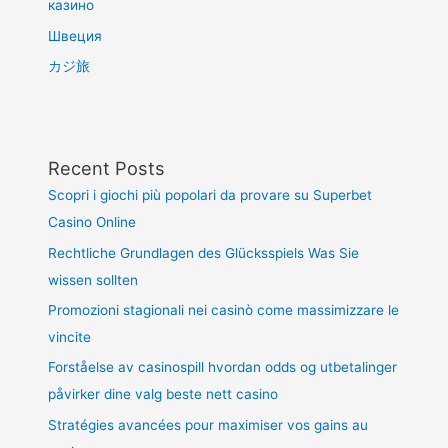
казино
Швеция
カジ旅
Recent Posts
Scopri i giochi più popolari da provare su Superbet
Casino Online
Rechtliche Grundlagen des Glücksspiels Was Sie
wissen sollten
Promozioni stagionali nei casinò come massimizzare le
vincite
Forståelse av casinospill hvordan odds og utbetalinger
påvirker dine valg beste nett casino
Stratégies avancées pour maximiser vos gains au