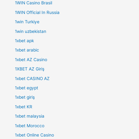
1WIN Casino Brasil
1WIN Official In Russia
1win Turkiye
1win uzbekistan
1xbet apk
1xbet arabic
1xbet AZ Casino
1XBET AZ Giriş
1xbet CASINO AZ
1xbet egypt
1xbet giriş
1xbet KR
1xbet malaysia
1xbet Morocco
1xbet Online Casino