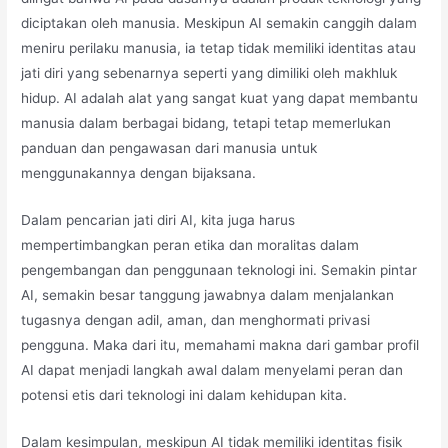
diciptakan oleh manusia. Meskipun AI semakin canggih dalam
meniru perilaku manusia, ia tetap tidak memiliki identitas atau
jati diri yang sebenarnya seperti yang dimiliki oleh makhluk
hidup. AI adalah alat yang sangat kuat yang dapat membantu
manusia dalam berbagai bidang, tetapi tetap memerlukan
panduan dan pengawasan dari manusia untuk
menggunakannya dengan bijaksana.
Dalam pencarian jati diri AI, kita juga harus
mempertimbangkan peran etika dan moralitas dalam
pengembangan dan penggunaan teknologi ini. Semakin pintar
AI, semakin besar tanggung jawabnya dalam menjalankan
tugasnya dengan adil, aman, dan menghormati privasi
pengguna. Maka dari itu, memahami makna dari gambar profil
AI dapat menjadi langkah awal dalam menyelami peran dan
potensi etis dari teknologi ini dalam kehidupan kita.
Dalam kesimpulan, meskipun AI tidak memiliki identitas fisik