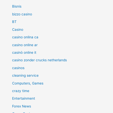
Bisnis
bizzo casino
BT
Casino
casino onlina ca
casino online ar
casinò online it
casino zonder crucks netherlands
casinos
cleaning service
Computers, Games
crazy time
Entertainment
Forex News