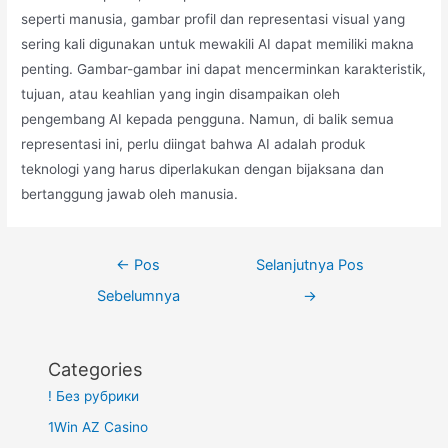
seperti manusia, gambar profil dan representasi visual yang
sering kali digunakan untuk mewakili AI dapat memiliki makna
penting. Gambar-gambar ini dapat mencerminkan karakteristik,
tujuan, atau keahlian yang ingin disampaikan oleh
pengembang AI kepada pengguna. Namun, di balik semua
representasi ini, perlu diingat bahwa AI adalah produk
teknologi yang harus diperlakukan dengan bijaksana dan
bertanggung jawab oleh manusia.
Navigasi
←
Pos
Selanjutnya Pos
pos
Sebelumnya
→
Categories
! Без рубрики
1Win AZ Casino