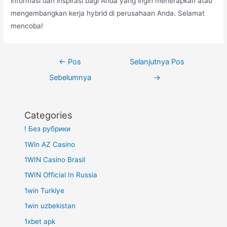
informasi dan inspirasi bagi Anda yang ingin menerapkan atau
mengembangkan kerja hybrid di perusahaan Anda. Selamat
mencoba!
Navigasi
←
Pos
Selanjutnya Pos
pos
Sebelumnya
→
Categories
! Без рубрики
1Win AZ Casino
1WIN Casino Brasil
1WIN Official In Russia
1win Turkiye
1win uzbekistan
1xbet apk