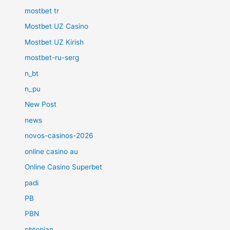
mostbet tr
Mostbet UZ Casino
Mostbet UZ Kirish
mostbet-ru-serg
n_bt
n_pu
New Post
news
novos-casinos-2026
online casino au
Online Casino Superbet
padi
PB
PBN
pbtopjan