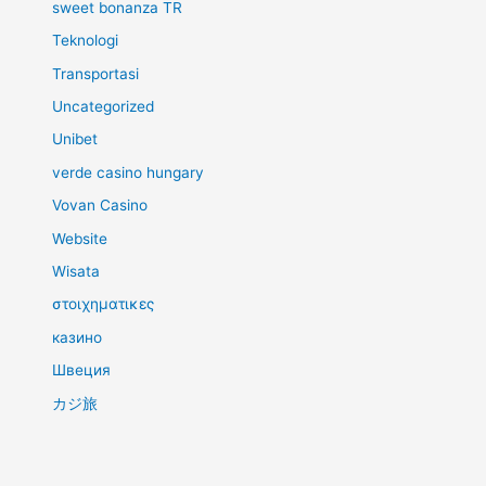
sweet bonanza TR
Teknologi
Transportasi
Uncategorized
Unibet
verde casino hungary
Vovan Casino
Website
Wisata
στοιχηματικες
казино
Швеция
カジ旅