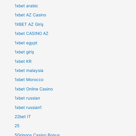
1xbet arabic
1xbet AZ Casino
1XBET AZ Giriş
1xbet CASINO AZ
1xbet egypt
1xbet giriş
1xbet KR
1xbet malaysia
1xbet Morocco
1xbet Online Casino
1xbet russian
1xbet russian1
22bet IT
25
5Gringos Casino Bonus