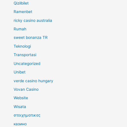
Qizilbilet
Ramenbet
ricky casino australia
Rumah
sweet bonanza TR
Teknologi
Transportasi
Uncategorized
Unibet
verde casino hungary
Vovan Casino
Website
Wisata
στοιχηματικες
казино