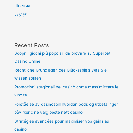
Швеция
カジ旅
Recent Posts
Scopri i giochi più popolari da provare su Superbet
Casino Online
Rechtliche Grundlagen des Glücksspiels Was Sie
wissen sollten
Promozioni stagionali nei casinò come massimizzare le
vincite
Forståelse av casinospill hvordan odds og utbetalinger
påvirker dine valg beste nett casino
Stratégies avancées pour maximiser vos gains au
casino