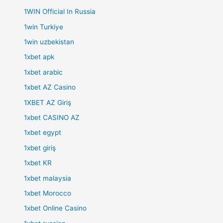
1WIN Official In Russia
1win Turkiye
1win uzbekistan
1xbet apk
1xbet arabic
1xbet AZ Casino
1XBET AZ Giriş
1xbet CASINO AZ
1xbet egypt
1xbet giriş
1xbet KR
1xbet malaysia
1xbet Morocco
1xbet Online Casino