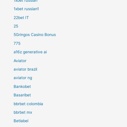
1xbet russian
1xbet russian1
22bet IT
25
5Gringos Casino Bonus
775
a16z generative ai
Aviator
aviator brazil
aviator ng
Bankobet
Basaribet
bbrbet colombia
bbrbet mx
Betlabel