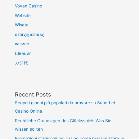
Vovan Casino
Website
Wisata
στοιχηματικες
казино
Швеция
カジ旅
Recent Posts
Scopri i giochi più popolari da provare su Superbet
Casino Online
Rechtliche Grundlagen des Glücksspiels Was Sie
wissen sollten
Promozioni stagionali nei casinò come massimizzare le