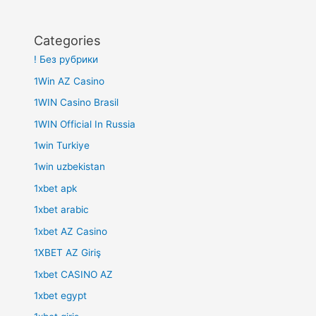
Categories
! Без рубрики
1Win AZ Casino
1WIN Casino Brasil
1WIN Official In Russia
1win Turkiye
1win uzbekistan
1xbet apk
1xbet arabic
1xbet AZ Casino
1XBET AZ Giriş
1xbet CASINO AZ
1xbet egypt