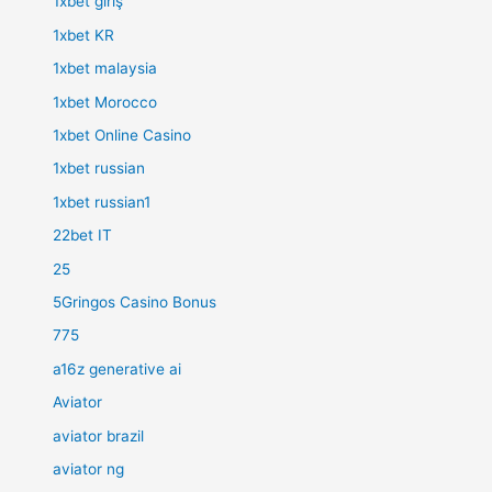
1xbet giriş
1xbet KR
1xbet malaysia
1xbet Morocco
1xbet Online Casino
1xbet russian
1xbet russian1
22bet IT
25
5Gringos Casino Bonus
775
a16z generative ai
Aviator
aviator brazil
aviator ng