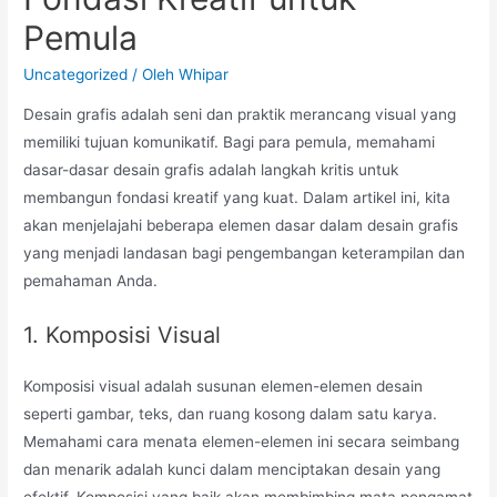
Pemula
Uncategorized
/ Oleh
Whipar
Desain grafis adalah seni dan praktik merancang visual yang
memiliki tujuan komunikatif. Bagi para pemula, memahami
dasar-dasar desain grafis adalah langkah kritis untuk
membangun fondasi kreatif yang kuat. Dalam artikel ini, kita
akan menjelajahi beberapa elemen dasar dalam desain grafis
yang menjadi landasan bagi pengembangan keterampilan dan
pemahaman Anda.
1. Komposisi Visual
Komposisi visual adalah susunan elemen-elemen desain
seperti gambar, teks, dan ruang kosong dalam satu karya.
Memahami cara menata elemen-elemen ini secara seimbang
dan menarik adalah kunci dalam menciptakan desain yang
efektif. Komposisi yang baik akan membimbing mata pengamat