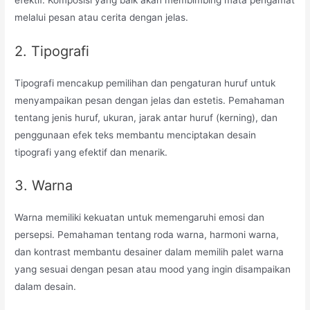
melalui pesan atau cerita dengan jelas.
2. Tipografi
Tipografi mencakup pemilihan dan pengaturan huruf untuk
menyampaikan pesan dengan jelas dan estetis. Pemahaman
tentang jenis huruf, ukuran, jarak antar huruf (kerning), dan
penggunaan efek teks membantu menciptakan desain
tipografi yang efektif dan menarik.
3. Warna
Warna memiliki kekuatan untuk memengaruhi emosi dan
persepsi. Pemahaman tentang roda warna, harmoni warna,
dan kontrast membantu desainer dalam memilih palet warna
yang sesuai dengan pesan atau mood yang ingin disampaikan
dalam desain.