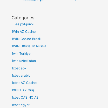
Categories
! Без рубрики
1Win AZ Casino
1WIN Casino Brasil
1WIN Official In Russia
1win Turkiye
1win uzbekistan
1xbet apk
1xbet arabic
1xbet AZ Casino
1XBET AZ Giriş
1xbet CASINO AZ
1xbet egypt