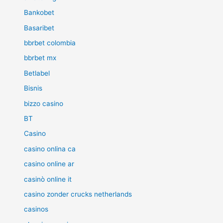
Bankobet
Basaribet
bbrbet colombia
bbrbet mx
Betlabel
Bisnis
bizzo casino
BT
Casino
casino onlina ca
casino online ar
casinò online it
casino zonder crucks netherlands
casinos