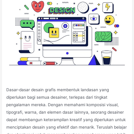
Dasar-dasar desain grafis membentuk landasan yang
diperlukan bagi semua desainer, terlepas dari tingkat
pengalaman mereka. Dengan memahami komposisi visual,
tipografi, warna, dan elemen dasar lainnya, seorang desainer
dapat membangun keterampilan kreatif yang diperlukan untuk
menciptakan desain yang efektif dan menarik. Teruslah belajar