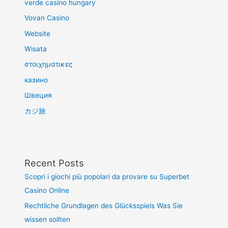
verde casino hungary
Vovan Casino
Website
Wisata
στοιχηματικες
казино
Швеция
カジ旅
Recent Posts
Scopri i giochi più popolari da provare su Superbet
Casino Online
Rechtliche Grundlagen des Glücksspiels Was Sie
wissen sollten