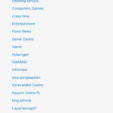
cleaning service
Computers, Games
crazy time
Entertainment
Forex News
Gama Casino
Game
Hubungan
IGAMING
Informasi
jasa pengaspalan
KaravanBet Casino
Kasyno Online PL
king johnnie
Layartancap21