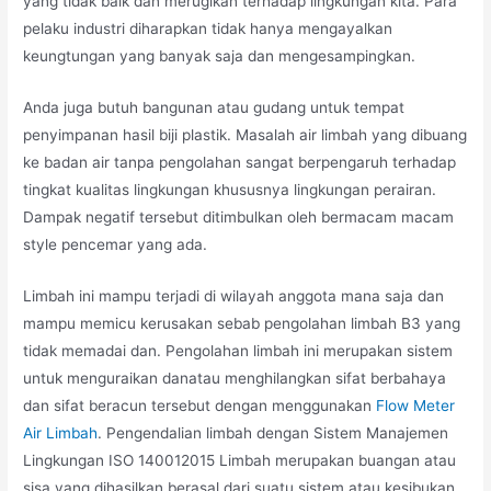
yang tidak baik dan merugikan terhadap lingkungan kita. Para
pelaku industri diharapkan tidak hanya mengayalkan
keungtungan yang banyak saja dan mengesampingkan.
Anda juga butuh bangunan atau gudang untuk tempat
penyimpanan hasil biji plastik. Masalah air limbah yang dibuang
ke badan air tanpa pengolahan sangat berpengaruh terhadap
tingkat kualitas lingkungan khususnya lingkungan perairan.
Dampak negatif tersebut ditimbulkan oleh bermacam macam
style pencemar yang ada.
Limbah ini mampu terjadi di wilayah anggota mana saja dan
mampu memicu kerusakan sebab pengolahan limbah B3 yang
tidak memadai dan. Pengolahan limbah ini merupakan sistem
untuk menguraikan danatau menghilangkan sifat berbahaya
dan sifat beracun tersebut dengan menggunakan
Flow Meter
Air Limbah
. Pengendalian limbah dengan Sistem Manajemen
Lingkungan ISO 140012015 Limbah merupakan buangan atau
sisa yang dihasilkan berasal dari suatu sistem atau kesibukan