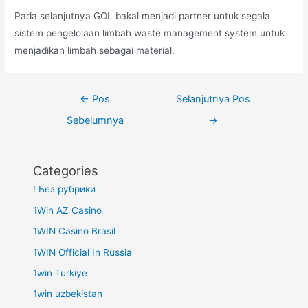
Pada selanjutnya GOL bakal menjadi partner untuk segala
sistem pengelolaan limbah waste management system untuk
menjadikan limbah sebagai material.
Navigasi
←
Pos
Selanjutnya Pos
pos
Sebelumnya
→
Categories
! Без рубрики
1Win AZ Casino
1WIN Casino Brasil
1WIN Official In Russia
1win Turkiye
1win uzbekistan