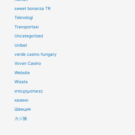
sweet bonanza TR
Teknologi
Transportasi
Uncategorized
Unibet
verde casino hungary
Vovan Casino
Website
Wisata
στοιχηματικες
казино
Швеция
カジ旅