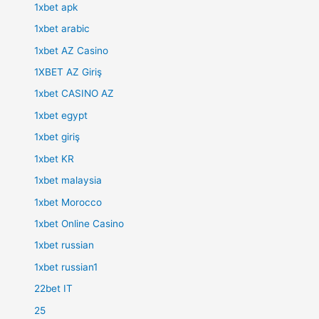
1xbet apk
1xbet arabic
1xbet AZ Casino
1XBET AZ Giriş
1xbet CASINO AZ
1xbet egypt
1xbet giriş
1xbet KR
1xbet malaysia
1xbet Morocco
1xbet Online Casino
1xbet russian
1xbet russian1
22bet IT
25