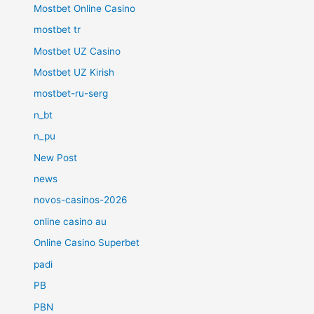
Mostbet Online Casino
mostbet tr
Mostbet UZ Casino
Mostbet UZ Kirish
mostbet-ru-serg
n_bt
n_pu
New Post
news
novos-casinos-2026
online casino au
Online Casino Superbet
padi
PB
PBN