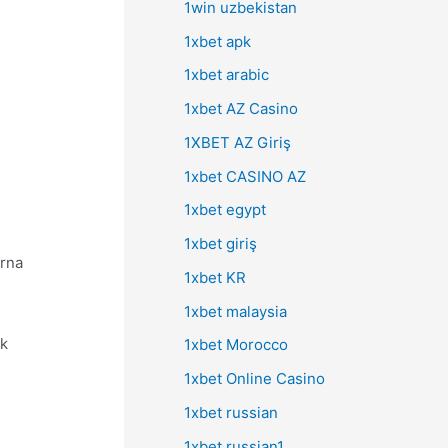
1win uzbekistan
1xbet apk
1xbet arabic
1xbet AZ Casino
1XBET AZ Giriş
1xbet CASINO AZ
h
1xbet egypt
1xbet giriş
rna
1xbet KR
1xbet malaysia
uk
1xbet Morocco
1xbet Online Casino
1xbet russian
1xbet russian1