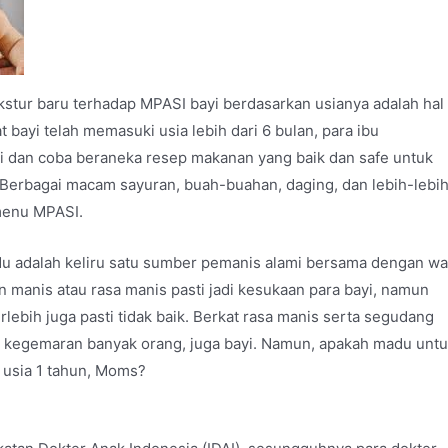
tur baru terhadap MPASI bayi berdasarkan usianya adalah hal
t bayi telah memasuki usia lebih dari 6 bulan, para ibu
dan coba beraneka resep makanan yang baik dan safe untuk
Berbagai macam sayuran, buah-buahan, daging, dan lebih-lebi
menu MPASI.
u adalah keliru satu sumber pemanis alami bersama dengan wa
 manis atau rasa manis pasti jadi kesukaan para bayi, namun
rlebih juga pasti tidak baik. Berkat rasa manis serta segudang
i kegemaran banyak orang, juga bayi. Namun, apakah madu unt
t usia 1 tahun, Moms?