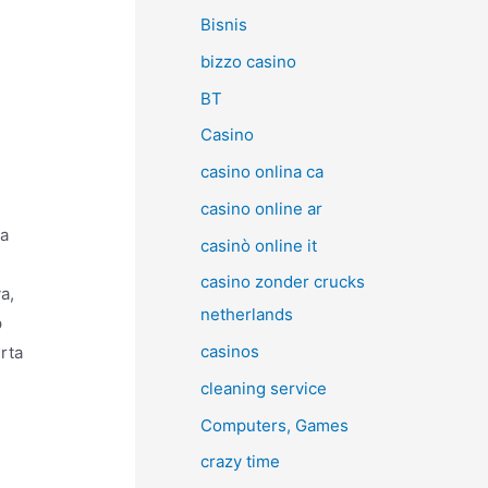
Bisnis
bizzo casino
BT
Casino
casino onlina ca
casino online ar
na
casinò online it
casino zonder crucks
a,
netherlands
p
casinos
rta
cleaning service
Computers, Games
crazy time