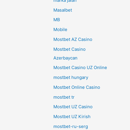
marka jalan
Masalbet
MB
Mobile
Mostbet AZ Casino
Mostbet Casino
Azerbaycan
Mostbet Casino UZ Online
mostbet hungary
Mostbet Online Casino
mostbet tr
Mostbet UZ Casino
Mostbet UZ Kirish
mostbet-ru-serg