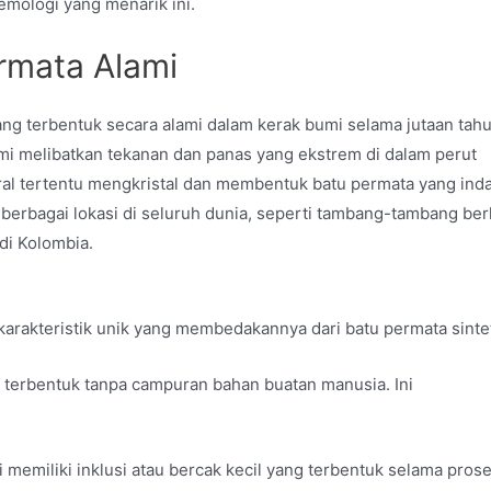
emologi yang menarik ini.
rmata Alami
ang terbentuk secara alami dalam kerak bumi selama jutaan tahu
i melibatkan tekanan dan panas yang ekstrem di dalam perut
ral tertentu mengkristal dan membentuk batu permata yang ind
berbagai lokasi di seluruh dunia, seperti tambang-tambang ber
di Kolombia.
karakteristik unik yang membedakannya dari batu permata sintet
i terbentuk tanpa campuran bahan buatan manusia. Ini
.
li memiliki inklusi atau bercak kecil yang terbentuk selama pros