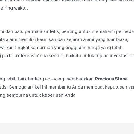
seiring waktu.
ami dan batu permata sintetis, penting untuk memahami perbed
a alami memiliki keunikan dan sejarah alami yang luar biasa,
arkan tingkat kemurnian yang tinggi dan harga yang lebih
pada preferensi Anda sendiri, baik itu untuk tujuan investasi a
ang lebih baik tentang apa yang membedakan
Precious Stone
tetis. Semoga artikel ini membantu Anda membuat keputusan ya
yang sempurna untuk keperluan Anda.