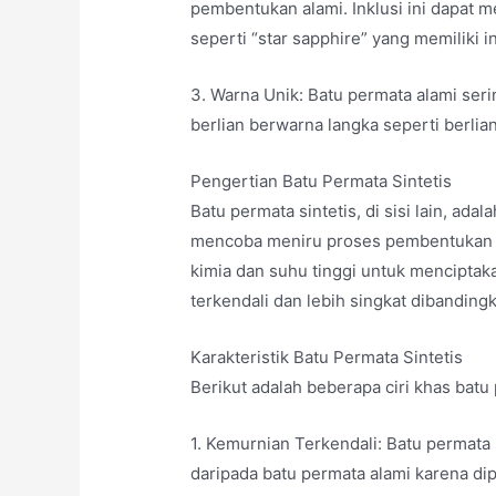
pembentukan alami. Inklusi ini dapat 
seperti “star sapphire” yang memiliki 
3. Warna Unik: Batu permata alami seri
berlian berwarna langka seperti berlian
Pengertian Batu Permata Sintetis
Batu permata sintetis, di sisi lain, ad
mencoba meniru proses pembentukan a
kimia dan suhu tinggi untuk menciptaka
terkendali dan lebih singkat dibandin
Karakteristik Batu Permata Sintetis
Berikut adalah beberapa ciri khas batu 
1. Kemurnian Terkendali: Batu permata s
daripada batu permata alami karena dip