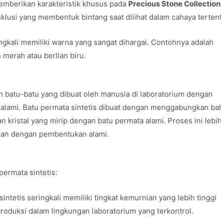
memberikan karakteristik khusus pada
Precious Stone Collection
inklusi yang membentuk bintang saat dilihat dalam cahaya terten
ngkali memiliki warna yang sangat dihargai. Contohnya adalah
 merah atau berlian biru.
alah batu-batu yang dibuat oleh manusia di laboratorium dengan
lami. Batu permata sintetis dibuat dengan menggabungkan ba
n kristal yang mirip dengan batu permata alami. Proses ini lebi
gkan dengan pembentukan alami.
permata sintetis:
intetis seringkali memiliki tingkat kemurnian yang lebih tinggi
roduksi dalam lingkungan laboratorium yang terkontrol.