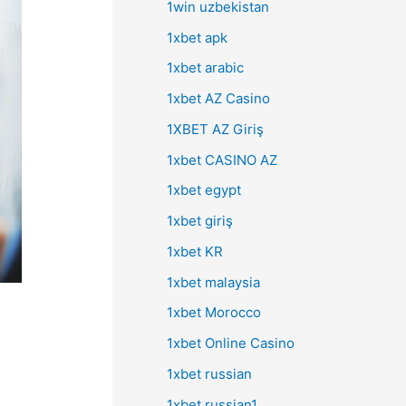
1win uzbekistan
1xbet apk
1xbet arabic
1xbet AZ Casino
1XBET AZ Giriş
1xbet CASINO AZ
1xbet egypt
1xbet giriş
1xbet KR
1xbet malaysia
1xbet Morocco
1xbet Online Casino
1xbet russian
1xbet russian1