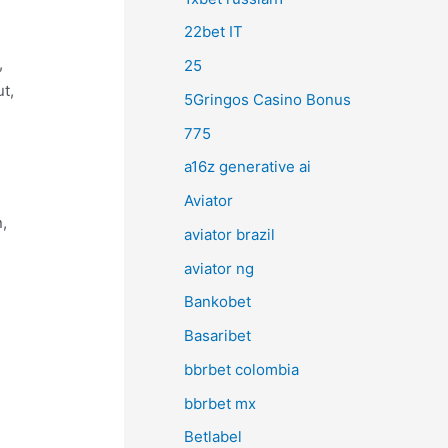
22bet IT
,
25
ut,
5Gringos Casino Bonus
775
a16z generative ai
Aviator
n,
aviator brazil
aviator ng
Bankobet
Basaribet
bbrbet colombia
bbrbet mx
Betlabel