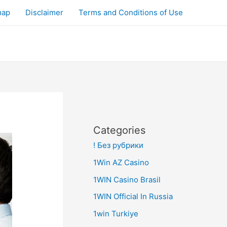
map
Disclaimer
Terms and Conditions of Use
Categories
! Без рубрики
1Win AZ Casino
1WIN Casino Brasil
1WIN Official In Russia
1win Turkiye