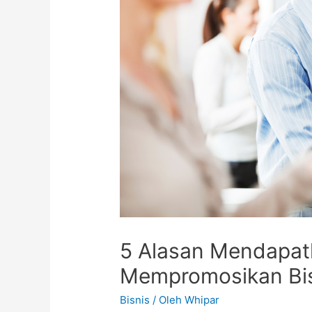
5 Alasan Mendapat
Mempromosikan Bi
Bisnis
/ Oleh
Whipar