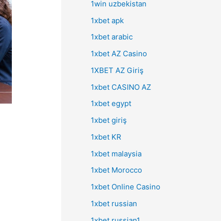
1win uzbekistan
1xbet apk
1xbet arabic
1xbet AZ Casino
1XBET AZ Giriş
1xbet CASINO AZ
1xbet egypt
1xbet giriş
1xbet KR
1xbet malaysia
1xbet Morocco
1xbet Online Casino
1xbet russian
1xbet russian1