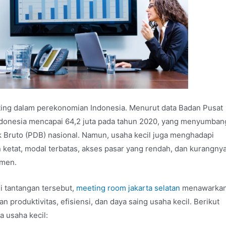
enting dalam perekonomian Indonesia. Menurut data Badan Pusat
i Indonesia mencapai 64,2 juta pada tahun 2020, yang menyumban
 Bruto (PDB) nasional. Namun, usaha kecil juga menghadapi
 ketat, modal terbatas, akses pasar yang rendah, dan kurangny
emen.
 tantangan tersebut,
meeting room jakarta selatan
menawarka
 produktivitas, efisiensi, dan daya saing usaha kecil. Berikut
 usaha kecil: