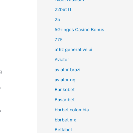
22bet IT
25
5Gringos Casino Bonus
775
a16z generative ai
Aviator
aviator brazil
g
aviator ng
a
Bankobet
Basaribet
bbrbet colombia
n
bbrbet mx
Betlabel