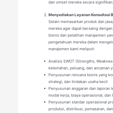
dan omset mereka secara signifikan
Menyediakan Layanan Konsultasi B
Selain memasarkan produk dan jasa, 
mereka agar dapat bersaing dengan 
bisnis dan pelatihan manajemen ya
pengetahuan mereka dalam mengelol
manajemen kami meliputi:
Analisis SWOT (Strengths, Weakness
kelemahan, peluang, dan ancaman ya
Penyusunan rencana bisnis yang komp
strategi, dan tindakan usaha kecil
Penyusunan anggaran dan laporan k
modal kerja, biaya operasional, dan 
Penyusunan standar operasional pro
produksi, distribusi, pemasaran, da