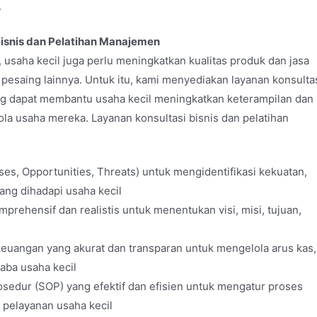
.
isnis dan Pelatihan Manajemen
usaha kecil juga perlu meningkatkan kualitas produk dan jasa
pesaing lainnya. Untuk itu, kami menyediakan layanan konsulta
ng dapat membantu usaha kecil meningkatkan keterampilan dan
a usaha mereka. Layanan konsultasi bisnis dan pelatihan
es, Opportunities, Threats) untuk mengidentifikasi kekuatan,
ng dihadapi usaha kecil
rehensif dan realistis untuk menentukan visi, misi, tujuan,
euangan yang akurat dan transparan untuk mengelola arus kas,
laba usaha kecil
sedur (SOP) yang efektif dan efisien untuk mengatur proses
n pelayanan usaha kecil