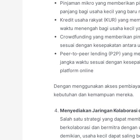
Pinjaman mikro yang memberikan pi
panjang bagi usaha kecil yang bar
Kredit usaha rakyat (KUR) yang mem
waktu menengah bagi usaha kecil y
Crowdfunding yang memberikan pinja
sesuai dengan kesepakatan antara u
Peer-to-peer lending (P2P) yang me
jangka waktu sesuai dengan kesepak
platform online
Dengan menggunakan akses pembiayaan
kebutuhan dan kemampuan mereka.
Menyediakan Jaringan Kolaborasi 
Salah satu strategi yang dapat mem
berkolaborasi dan bermitra dengan u
demikian, usaha kecil dapat saling 