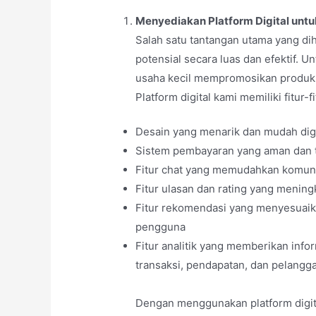
Menyediakan Platform Digital unt
Salah satu tantangan utama yang di
potensial secara luas dan efektif. 
usaha kecil mempromosikan produk d
Platform digital kami memiliki fitur-f
Desain yang menarik dan mudah di
Sistem pembayaran yang aman dan 
Fitur chat yang memudahkan komuni
Fitur ulasan dan rating yang meningk
Fitur rekomendasi yang menyesuaik
pengguna
Fitur analitik yang memberikan info
transaksi, pendapatan, dan pelangg
Dengan menggunakan platform digital