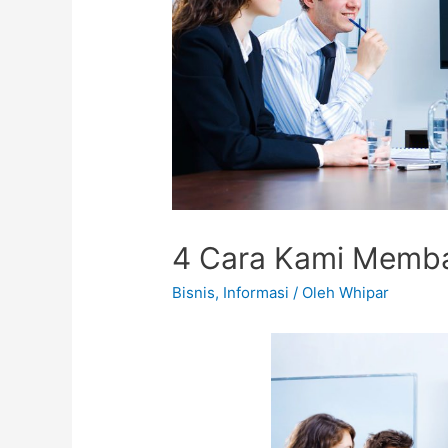
4 Cara Kami Memba
Bisnis
,
Informasi
/ Oleh
Whipar