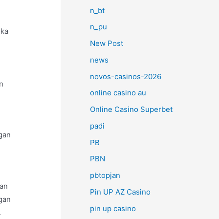
n_bt
n_pu
gka
New Post
u
news
novos-casinos-2026
n
online casino au
Online Casino Superbet
padi
gan
PB
PBN
pbtopjan
gan
Pin UP AZ Casino
ngan
pin up casino
.