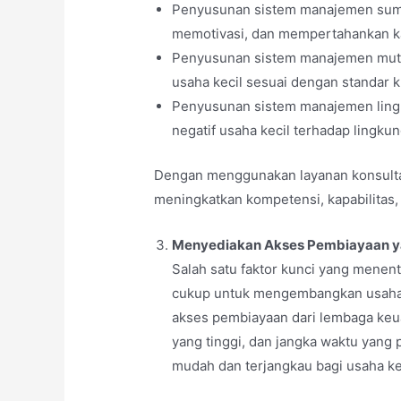
Penyusunan sistem manajemen sumbe
memotivasi, dan mempertahankan k
Penyusunan sistem manajemen mutu
usaha kecil sesuai dengan standar k
Penyusunan sistem manajemen ling
negatif usaha kecil terhadap lingku
Dengan menggunakan layanan konsultas
meningkatkan kompetensi, kapabilitas, 
Menyediakan Akses Pembiayaan y
Salah satu faktor kunci yang menen
cukup untuk mengembangkan usaha 
akses pembiayaan dari lembaga keua
yang tinggi, dan jangka waktu yang
mudah dan terjangkau bagi usaha kec