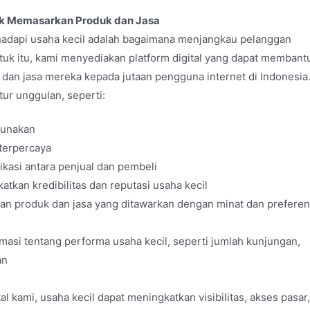
uk Memasarkan Produk dan Jasa
hadapi usaha kecil adalah bagaimana menjangkau pelanggan
Untuk itu, kami menyediakan platform digital yang dapat membant
an jasa mereka kepada jutaan pengguna internet di Indonesia
itur unggulan, seperti:
gunakan
terpercaya
kasi antara penjual dan pembeli
atkan kredibilitas dan reputasi usaha kecil
an produk dan jasa yang ditawarkan dengan minat dan preferen
rmasi tentang performa usaha kecil, seperti jumlah kunjungan,
an
 kami, usaha kecil dapat meningkatkan visibilitas, akses pasar